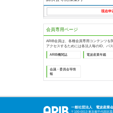
お知らせ
標準規
2026年4月3日
(RCR S
お知らせ
標準規
2026年3月16日
(ARIB 
会員専用ページ
お知らせ
標準規
2026年1月8日
ARIB会員は、各種会員専用コンテンツを
(ARIB 
アクセスするためには各法人毎のID、パ
イベント
「CEA
2025年9月30日
ARIB機関誌
電波産業年鑑
会議・委員会等情
報
一般社団法人 電波産業
〒100-0013 東京都千代田