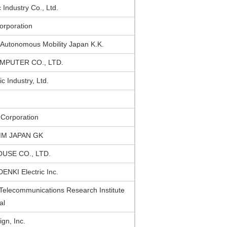
c Industry Co., Ltd.
rporation
utonomous Mobility Japan K.K.
MPUTER CO., LTD.
ic Industry, Ltd.
orporation
M JAPAN GK
USE CO., LTD.
NKI Electric Inc.
elecommunications Research Institute
al
ign, Inc.