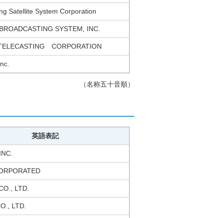
ng Satellite System Corporation
 BROADCASTING SYSTEM, INC.
 TELECASTING CORPORATION
nc.
（名称五十音順）
英語表記
INC.
CORPORATED
O., LTD.
O., LTD.