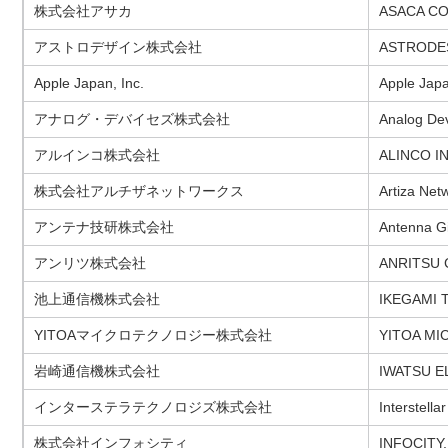
株式会社アサカ
ASACA C
アストロデザイン株式会社
ASTRODES
Apple Japan, Inc.
Apple Japa
アナログ・デバイセズ株式会社
Analog Dev
アルインコ株式会社
ALINCO 
株式会社アルチザネットワークス
Artiza Netw
アンテナ技研株式会社
Antenna Gi
アンリツ株式会社
ANRITSU
池上通信機株式会社
IKEGAMI T
YITOAマイクロテクノロジー株式会社
YITOA M
岩崎通信機株式会社
IWATSU E
インターステラテクノロジズ株式会社
Interstella
株式会社インフォシティ
INFOCITY, 