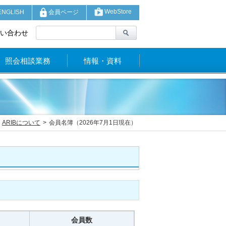
WebStore
NGLISH
会員ページ
い合わせ
照会相談業務
情報・資料
ARIBについて
会員名簿（2026年7月1日現在）
会員数