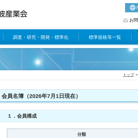
E
お問
調査・研究・開発・標準化
標準規格等一覧
トップ
会員名簿（2026年7月1日現在）
１．会員構成
分類