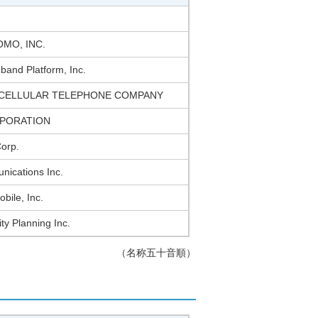
MO, INC.
and Platform, Inc.
 CELLULAR TELEPHONE COMPANY
RPORATION
orp.
ications Inc.
bile, Inc.
ty Planning Inc.
（名称五十音順）