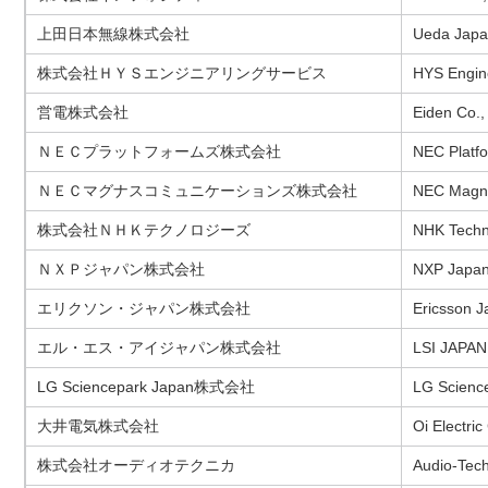
上田日本無線株式会社
Ueda Japan
株式会社ＨＹＳエンジニアリングサービス
HYS Engine
営電株式会社
Eiden Co., 
ＮＥＣプラットフォームズ株式会社
NEC Platfo
ＮＥＣマグナスコミュニケーションズ株式会社
NEC Magnu
株式会社ＮＨＫテクノロジーズ
NHK Techno
ＮＸＰジャパン株式会社
NXP Japan
エリクソン・ジャパン株式会社
Ericsson J
エル・エス・アイジャパン株式会社
LSI JAPAN
LG Sciencepark Japan株式会社
LG Science
大井電気株式会社
Oi Electric
株式会社オーディオテクニカ
Audio-Tech