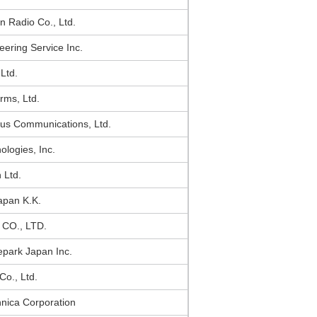
 Radio Co., Ltd.
ering Service Inc.
Ltd.
rms, Ltd.
s Communications, Ltd.
logies, Inc.
 Ltd.
apan K.K.
 CO., LTD.
park Japan Inc.
 Co., Ltd.
nica Corporation