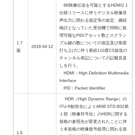
8K映像伝送を可能とするHDMI2.1
仕様リリースに伴うデジタル映像音
声出力に関わる規定等の改定、継続
検討となっていた受信機で同時に処
理可能なPID/アセット数とスクラン
1.7
ブル鍵の数についての規定及び衛星
2018.04.12
版
打ち上げに伴う東経110度CS放送の
チャンネル表記についての記載見直
しを行う。
HDMI：High-Definition Multimedia
Interface
PID：Packet Identifier
HDR（High Dynamic Range）の
ITU-R勧告化によりARIB STD-B32第
１部（映像符号化）のHDRに関する
規格の参照先が変更されたことに伴
う本規格の映像復号処理に関わる規
1.6