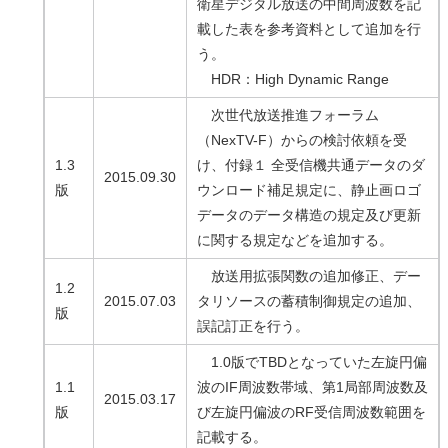
衛星デジタル放送の中間周波数を記
載した表を参考資料として追加を行
う。
HDR：High Dynamic Range
次世代放送推進フォーラム
（NexTV-F）からの検討依頼を受
1.3
け、付録１ 全受信機共通データのダ
2015.09.30
版
ウンロード補足規定に、静止画ロゴ
データのデータ構造の規定及び更新
に関する規定などを追加する。
放送用拡張関数の追加修正、デー
1.2
2015.07.03
タリソースの蓄積制御規定の追加、
版
誤記訂正を行う。
1.0版でTBDとなっていた左旋円偏
1.1
波のIF周波数帯域、第1局部周波数及
2015.03.17
版
び左旋円偏波のRF受信周波数範囲を
記載する。