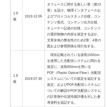
タフェースに関する新しい章（第13
章）を設け、物理インタフェースお
1.9
2019.12.05
よびプロトコルスタック仕様、コン
版
テンツ形式、コンテンツ出力仕様、
チューナー記述の仕様、コンテンツ
の選択制御の内容を規定するほか、
文章全体の整合性のため2章、4章の
図および参照関係を現行化する。
現在記載されている波長1550nm
を使用した光配信システムに関わる
規定に、波長850nmを用いる
POF（Plastic Optical Fiber）光配信
1.8
2019.07.30
システムについての規定を追記する
版
改定、およびPOF光配信システムに
ついての解説やPOF光配信システム
の計算例や伝送性能評価を示した参
考資料を追記する。