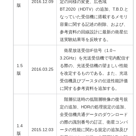
2016.12.09
定の同様の変更、広色域
版
BT.2020（HDTV）の追加、T.B.D.と
なっていた受信機に搭載するメモリ
容量に関する記述の削除、および、
参考資料の回線設計に最新の衛星伝
送実験結果等を反映する。
衛星放送受信IF信号（1.0～
3.2GHz）を光送受信機で宅内配信す
1.5
る際の、光送受信機の望ましい性能
2016.03.25
版
を改定するものである。また、光送
受信機及びブースタの伝送性能評価
に関する参考資料を追加する。
階層伝送時の低階層映像の復号規
定の追加、HDRの処理規定の追加、
全受信機共通データのダウンロード
の際の識別番号の訂正、衛星コンバ
1.4
2015.12.03
ータの性能に関わる規定の追加及び
版