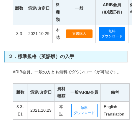
料
ARIB会員
版数
策定/改定日
一般
種
（ID認証有）
類
本
無料
3.3
2021.10.29
文書購入
ダウンロード
誌
２．標準規格（英語版）の入手
ARIB会員、一般の方とも無料でダウンロードが可能です。
資料
版数
策定/改定日
一般/ARIB会員
備考
種類
3.3-
本
English
無料
2021.10.29
ダウンロード
E1
誌
Translation