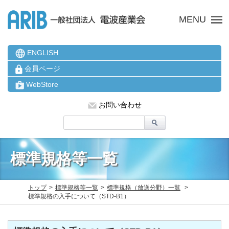
ARIB 一般社団法人 電波
MENU
ENGLISH
会員ページ
WebStore
お問い合わせ
標準規格等一覧
トップ
標準規格等一覧
標準規格（放送分野）一覧
標準規格の入手について（STD-B1）