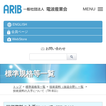
ARIB 一般社団法人 電波
MENU
ENGLISH
会員ページ
WebStore
お問い合わせ
標準規格等一覧
トップ
標準規格等一覧
技術資料（放送分野）一覧
技術資料の入手について（TR-B11）