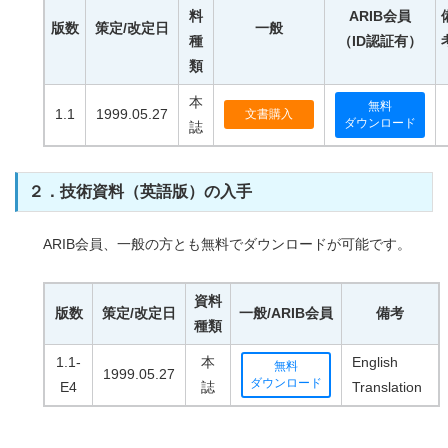
料
ARIB会員
版数
策定/改定日
一般
種
（ID認証有）
類
本
無料
1.1
1999.05.27
文書購入
ダウンロード
誌
２．技術資料（英語版）の入手
ARIB会員、一般の方とも無料でダウンロードが可能です。
資料
版数
策定/改定日
一般/ARIB会員
備考
種類
1.1-
本
English
無料
1999.05.27
ダウンロード
E4
誌
Translation