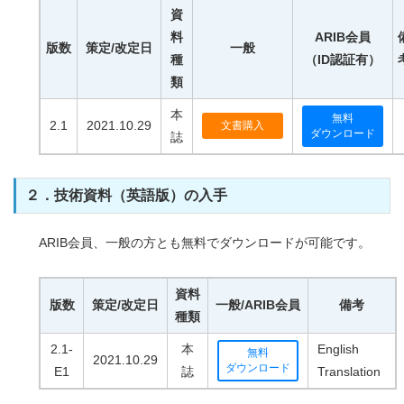
資
料
ARIB会員
版数
策定/改定日
一般
種
（ID認証有）
類
本
無料
2.1
2021.10.29
文書購入
ダウンロード
誌
２．技術資料（英語版）の入手
ARIB会員、一般の方とも無料でダウンロードが可能です。
資料
版数
策定/改定日
一般/ARIB会員
備考
種類
2.1-
本
English
無料
2021.10.29
ダウンロード
E1
誌
Translation