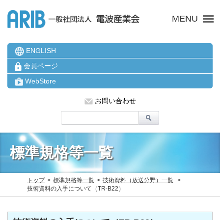
ARIB 一般社団法人 電波
MENU
ENGLISH
会員ページ
WebStore
お問い合わせ
標準規格等一覧
トップ
標準規格等一覧
技術資料（放送分野）一覧
技術資料の入手について（TR-B22）