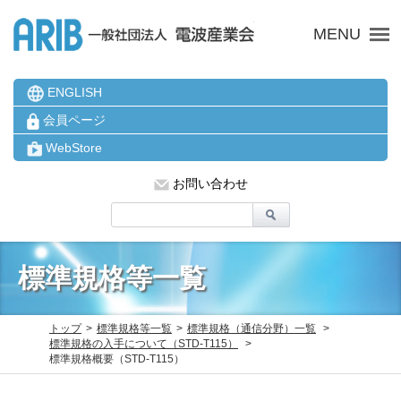
ARIB 一般社団法人 電波
MENU
ENGLISH
会員ページ
WebStore
お問い合わせ
標準規格等一覧
トップ
標準規格等一覧
標準規格（通信分野）一覧
標準規格の入手について（STD-T115）
標準規格概要（STD-T115）