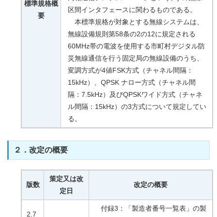
標準規格概
区間インタフェースに関わるものである。
要
本標準規格が対象とする無線システムは、
無線設備規則第58条の2の12に規定される
60MHz帯の電波を使用する市町村デジタル防
災無線通信を行う固定局の無線設備のうち、
変調方式が4値FSK方式（チャネル間隔：
15kHz）、QPSK ナロー方式（チャネル間
隔：7.5kHz）及びQPSKワイド方式（チャネ
ル間隔：15kHz）の3方式について規定してい
る。
２．改定の概要
策定又は改
版数
改定の概要
定日
付録3：「製造者番号一覧表」の製
2.7