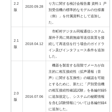
2.2
り方に関する検討会報告書 資料１ 戸
2020.09.28
版
別受信機の標準的なモデルの仕様書
（例）」を付属資料として追加し
た。
市町村デジタル同報通信システム
屋外子局に簡易無線等送信装置を接
2.1
2018.04.12
続して再送信を行う場合のガイドラ
版
イン及びインタフェース条件を追加
した。
機器を製造する段階でメーカが自
主的に相互接続性（拡声通報（音
声）に関する互換性）の確認を可能
とするために、新たに「戸別受信機
の相互接続性確認試験」を各編付録5
2.0
2016.07.06
に追加規定し、システムの秘匿情報
版
を含む試験情報については各編付録4
に追加した。