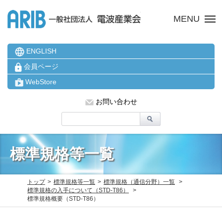
ARIB 一般社団法人 電波
MENU
ENGLISH
会員ページ
WebStore
お問い合わせ
標準規格等一覧
トップ
標準規格等一覧
標準規格（通信分野）一覧
標準規格の入手について（STD-T86）
標準規格概要（STD-T86）