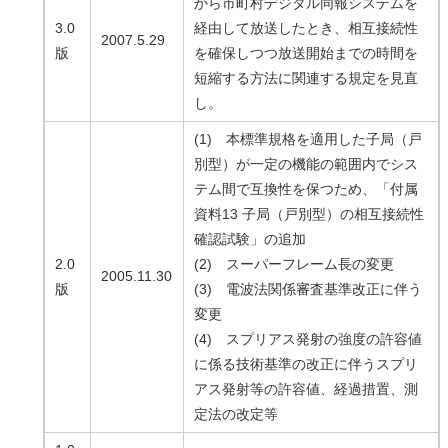
から市町村デジタル同報システムを
3.0
経由して放送したとき、相互接続性
2007.5.29
版
を確保しつつ放送開始までの時間を
短縮する方法に関連する規定を見直
し。
(1) 本標準規格を適用した子局（戸
別型）が一定の機能の範囲内でシス
テム間で互換性を保つため、「付属
資料13 子局（戸別型）の相互接続性
確認試験」の追加
2.0
(2) スーパーフレーム長の変更
2005.11.30
版
(3) 電波法関係審査基準改正に伴う
変更
(4) スプリアス発射の強度の許容値
に係る技術基準の改正に伴うスプリ
アス発射等の許容値、経過措置、測
定法の改定等