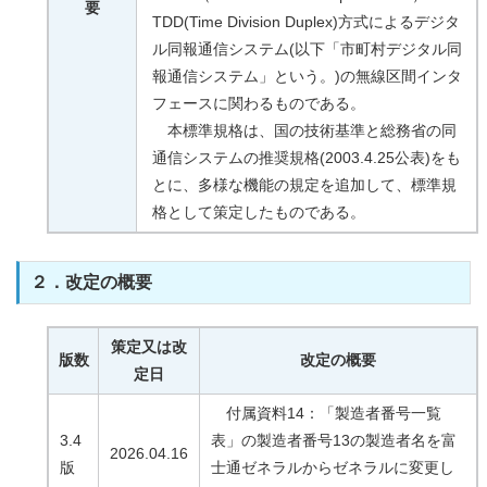
要
TDD(Time Division Duplex)方式によるデジタ
ル同報通信システム(以下「市町村デジタル同
報通信システム」という。)の無線区間インタ
フェースに関わるものである。
本標準規格は、国の技術基準と総務省の同
通信システムの推奨規格(2003.4.25公表)をも
とに、多様な機能の規定を追加して、標準規
格として策定したものである。
２．改定の概要
策定又は改
版数
改定の概要
定日
付属資料14：「製造者番号一覧
3.4
表」の製造者番号13の製造者名を富
2026.04.16
版
士通ゼネラルからゼネラルに変更し