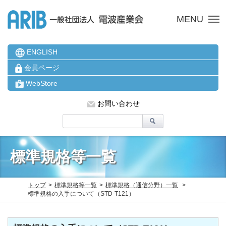
ARIB 一般社団法人 電波
MENU
ENGLISH
会員ページ
WebStore
お問い合わせ
標準規格等一覧
トップ
標準規格等一覧
標準規格（通信分野）一覧
標準規格の入手について（STD-T121）