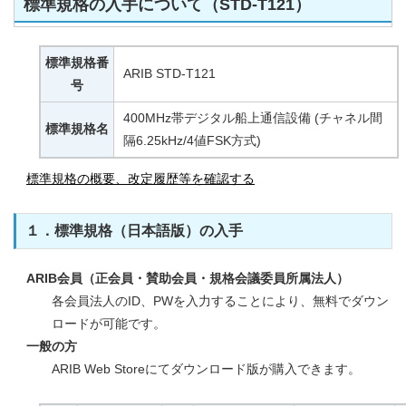
標準規格の入手について（STD-T121）
標準規格番
ARIB STD-T121
号
400MHz帯デジタル船上通信設備 (チャネル間
標準規格名
隔6.25kHz/4値FSK方式)
標準規格の概要、改定履歴等を確認する
１．標準規格（日本語版）の入手
ARIB会員（正会員・賛助会員・規格会議委員所属法人）
各会員法人のID、PWを入力することにより、無料でダウン
ロードが可能です。
一般の方
ARIB Web Storeにてダウンロード版が購入できます。