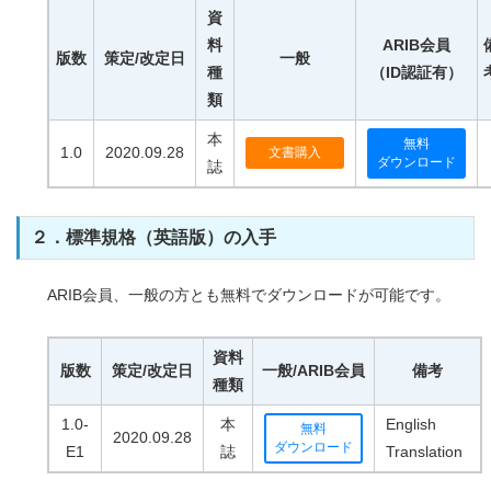
資
料
ARIB会員
版数
策定/改定日
一般
種
（ID認証有）
類
本
無料
1.0
2020.09.28
文書購入
ダウンロード
誌
２．標準規格（英語版）の入手
ARIB会員、一般の方とも無料でダウンロードが可能です。
資料
版数
策定/改定日
一般/ARIB会員
備考
種類
1.0-
本
English
無料
2020.09.28
ダウンロード
E1
誌
Translation