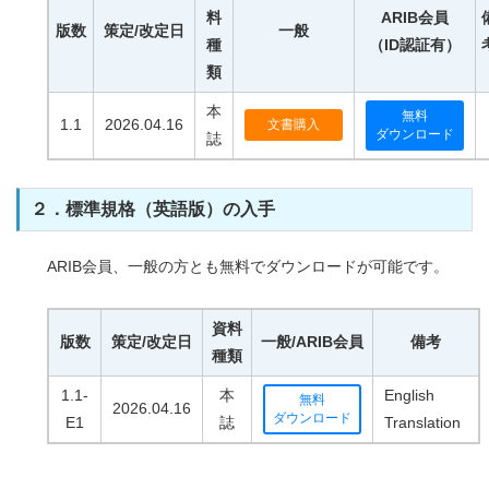
料
ARIB会員
版数
策定/改定日
一般
種
（ID認証有）
類
本
無料
1.1
2026.04.16
文書購入
ダウンロード
誌
２．標準規格（英語版）の入手
ARIB会員、一般の方とも無料でダウンロードが可能です。
資料
版数
策定/改定日
一般/ARIB会員
備考
種類
1.1-
本
English
無料
2026.04.16
ダウンロード
E1
誌
Translation