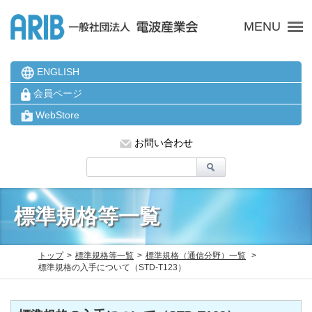
ARIB 一般社団法人 電波
MENU
ENGLISH
会員ページ
WebStore
お問い合わせ
標準規格等一覧
トップ
標準規格等一覧
標準規格（通信分野）一覧
標準規格の入手について（STD-T123）